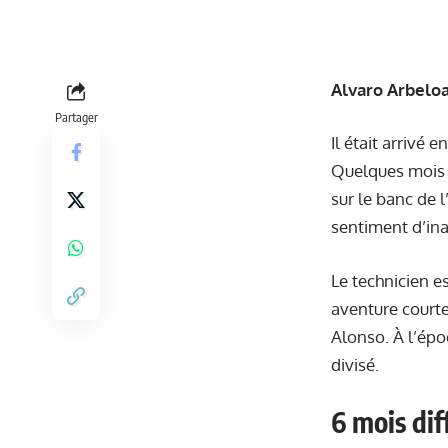
Alvaro Arbeloa 
Partager
Il était arrivé
Quelques mois p
sur le banc de 
sentiment d’in
Le technicien es
aventure courte,
Alonso. À l’époq
divisé.
6 mois diff