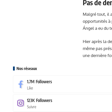
Pas de de
Malgré tout, il
opportunités à 
Ángel a eu du t
Hier après la d
même pas présen
une dernière foi
Nos réseaux
1.7M
Followers
Like
123K
Followers
Suivre