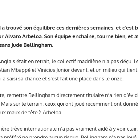
 a trouvé son équilibre ces dernières semaines, et c’est 
Alvaro Arbeloa. Son équipe enchaîne, tourne bien, et af
sans Jude Bellingham.
glais était en retrait, le collectif madrilène n’a pas déçu. 
ylian Mbappé et Vinicius Junior devant, et un milieu qui tient 
ui a saisi sa chance et s’est fait une place dans le onze.
e, remettre Bellingham directement titulaire n’a rien d’évide
. Mais sur le terrain, ceux qui ont joué récemment ont donné
eux maux de tête à Arbeloa.
ière trêve internationale n’a pas vraiment aidé à y voir clair
 préféré ne prendre aucun risque. Bellingham n’a pas joué, 