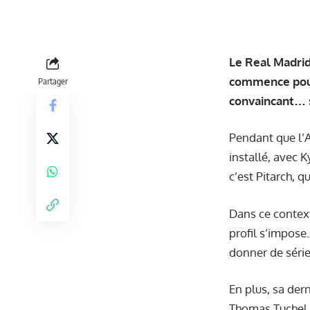
Le Real Madrid
commence pour 
Partager
convaincant… 
Pendant que l’An
installé, avec K
c’est Pitarch, q
Dans ce context
profil s’impose
donner de séri
En plus, sa dern
Thomas Tuchel a