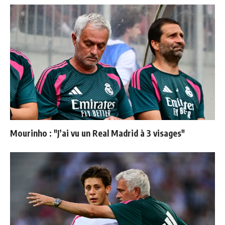
Mourinho : "J’ai vu un Real Madrid à 3 visages"