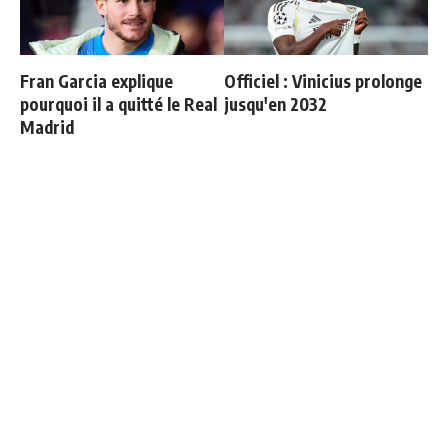
Fran Garcia explique
Officiel : Vinicius prolonge
pourquoi il a quitté le Real
jusqu'en 2032
Madrid
Retournement de situation
Vinicius donne les noms
dans le feuilleton Vinicius
des 3 joueurs dont il est le
Junior
plus proche au Real