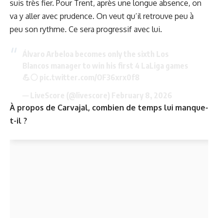
suis très fier. Pour Trent, après une longue absence, on
va y aller avec prudence. On veut qu’il retrouve peu à
peu son rythme. Ce sera progressif avec lui.
Álvaro Arbeloa becomes only the sixth Los
Blancos manager to win his first 4 LaLiga games
💪⚪️
pic.twitter.com/OF36xrx0f8
— LiveScore (@livescore)
February 8, 2026
À propos de Carvajal, combien de temps lui manque-
t-il ?