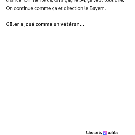
chance. On mérite ça, on a gagné 5-1, ça veut tout dire.
On continue comme ça et direction le Bayern.
Güler a joué comme un vétéran…