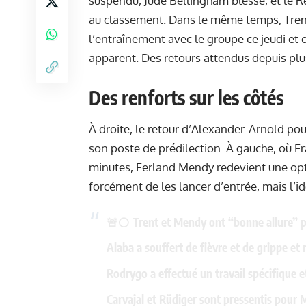
suspendu, Jude Bellingham blessé, et le 
au classement. Dans le même temps, Tren
l’entraînement avec le groupe ce jeudi et 
apparent. Des retours attendus depuis plu
Des renforts sur les côtés
À droite, le retour d’Alexander-Arnold pou
son poste de prédilection. À gauche, où Fr
minutes, Ferland Mendy redevient une optio
forcément de les lancer d’entrée, mais l’id
🚨⚪️ Trent et Mendy ont “bonne allure” p
Alaba a souffert de fièvre et de grippe et 
Rodrygo a effectué un travail spécifique e
Carvajal et Rüdiger sont pressentis pour 