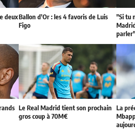
de deux
Ballon d'Or : les 4 favoris de Luis
"Si tu 
Figo
Madrid 
parler
grands
Le Real Madrid tient son prochain
La préd
gros coup à 70M€
Mbappé
aujour