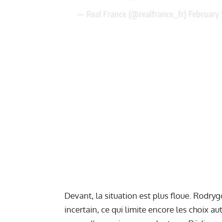
— Real France (@realfrance_fr)
February 
Devant, la situation est plus floue. Rodrygo
incertain, ce qui limite encore les choix