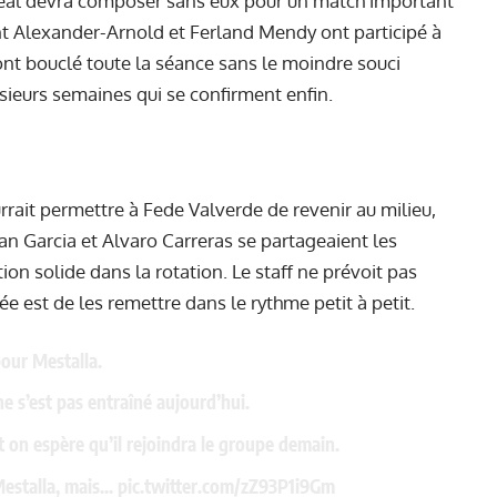
Real devra composer sans eux pour un match important
t Alexander-Arnold et Ferland Mendy ont participé à
ont bouclé toute la séance sans le moindre souci
sieurs semaines qui se confirment enfin.
rrait permettre à Fede Valverde de revenir au milieu,
an Garcia et Alvaro Carreras se partageaient les
n solide dans la rotation. Le staff ne prévoit pas
ée est de les remettre dans le rythme petit à petit.
our Mestalla.
ne s’est pas entraîné aujourd’hui.
t on espère qu’il rejoindra le groupe demain.
Mestalla, mais…
pic.twitter.com/zZ93P1i9Gm