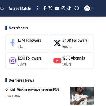
to
Scores Matchs
Nos réseaux
1.7M
Followers
540K
Followers
Like
Suivre
123K
Followers
125K
Abonnés
Suivre
Suivre
Dernières News
Officiel : Vinicius prolonge jusqu'en 2032
6 août 2026