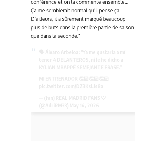
conférence et on la commente ensemble...
Ça me semblerait normal qu’il pense ça.
D’ailleurs, il a sûrement marqué beaucoup
plus de buts dans la première partie de saison
que dans la seconde."
🗣️ Álvaro Arbeloa: "Ya me gustaría a mí
tener 4 DELANTEROS, ni le he dicho a
KYLIAN MBAPPÉ SEMEJANTE FRASE."
MI ENTRENADOR 👏🏻👏🏻👏🏻
pic.twitter.com/DZ3KsLls8a
— (fan) REAL MADRID FANS 🤍
(@AdriRM33)
May 14, 2026