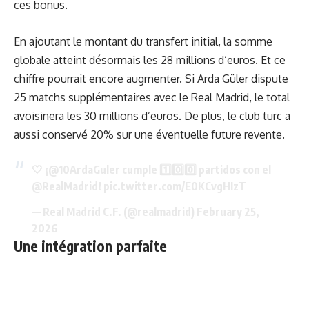
ces bonus.
En ajoutant le montant du transfert initial, la somme
globale atteint désormais les 28 millions d’euros. Et ce
chiffre pourrait encore augmenter. Si Arda Güler dispute
25 matchs supplémentaires avec le Real Madrid, le total
avoisinera les 30 millions d’euros. De plus, le club turc a
aussi conservé 20% sur une éventuelle future revente.
🤍 ¡
@10ArdaGuler
cumple 1️⃣0️⃣0️⃣ partidos con el
@RealMadrid
!
pic.twitter.com/E0KCvgHIzT
— Real Madrid C.F. (@realmadrid)
February 25,
2026
Une intégration parfaite