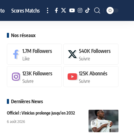
to
Scores Matchs
Nos réseaux
1.7M
Followers
540K
Followers
Like
Suivre
123K
Followers
125K
Abonnés
Suivre
Suivre
Dernières News
Officiel : Vinicius prolonge jusqu'en 2032
6 août 2026