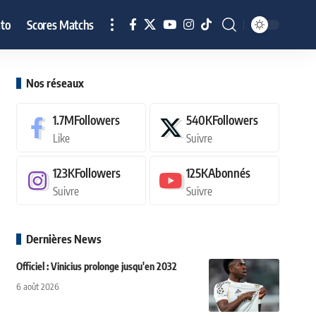
to
Scores Matchs
Nos réseaux
1.7M
Followers
540K
Followers
Like
Suivre
123K
Followers
125K
Abonnés
Suivre
Suivre
Dernières News
Officiel : Vinicius prolonge jusqu'en 2032
6 août 2026