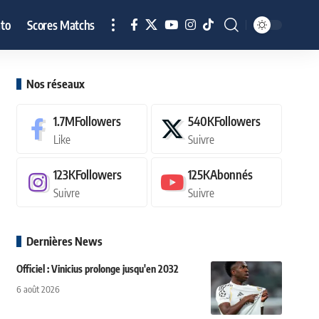
to
Scores Matchs
Nos réseaux
1.7M
Followers
540K
Followers
Like
Suivre
123K
Followers
125K
Abonnés
Suivre
Suivre
Dernières News
Officiel : Vinicius prolonge jusqu'en 2032
6 août 2026