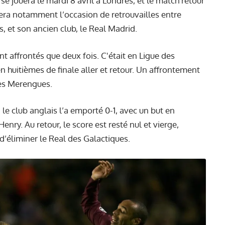
 se jouera le mardi 8 avril à Londres, et le match retour
era notamment l’occasion de retrouvailles entre
, et son ancien club, le Real Madrid.
nt affrontés que deux fois. C'était en Ligue des
 huitièmes de finale aller et retour. Un affrontement
es Merengues.
le club anglais l’a emporté 0-1, avec un but en
nry. Au retour, le score est resté nul et vierge,
d’éliminer le Real des Galactiques.