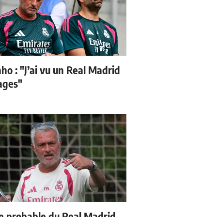
ho : "J’ai vu un Real Madrid
sages"
e probable du Real Madrid