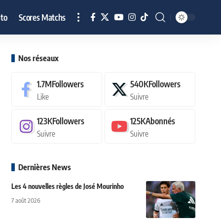
to
Scores Matchs
Nos réseaux
1.7M
Followers
540K
Followers
Like
Suivre
123K
Followers
125K
Abonnés
Suivre
Suivre
Dernières News
Les 4 nouvelles règles de José Mourinho
7 août 2026