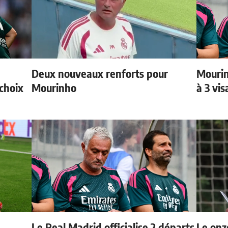
Deux nouveaux renforts pour
Mourin
choix
Mourinho
à 3 vi
Le Real Madrid officialise 2 départs
Le onz