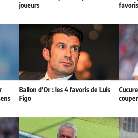
e
joueurs
favori
r
Ballon d'Or : les 4 favoris de Luis
Cucurel
sens
Figo
couper