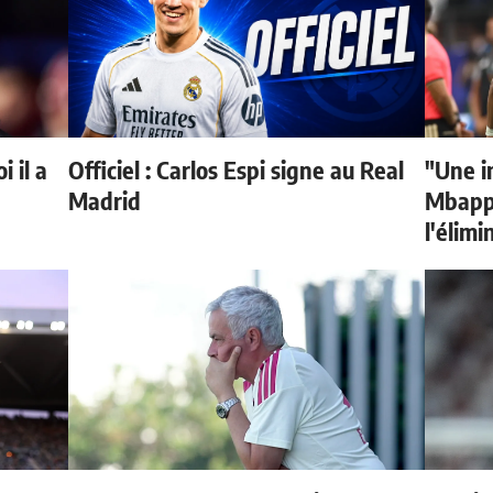
 il a
Officiel : Carlos Espi signe au Real
"Une i
Madrid
Mbappé
l'élimi