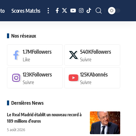
to
Scores Matchs
Nos réseaux
1.7M
Followers
540K
Followers
Like
Suivre
123K
Followers
125K
Abonnés
Suivre
Suivre
Dernières News
Le Real Madrid établit un nouveau record à
189 millions d'euros
5 août 2026