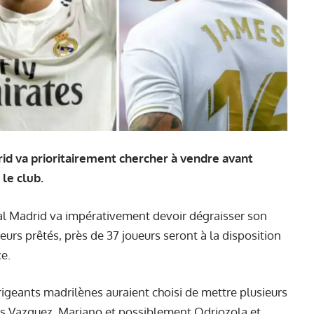
rid va prioritairement chercher à vendre avant
 le club.
eal Madrid va impérativement devoir dégraisser son
ueurs prêtés, près de
37 joueurs
seront à la disposition
ce.
irigeants madrilènes auraient choisi de mettre plusieurs
as Vazquez, Mariano et possiblement Odriozola et