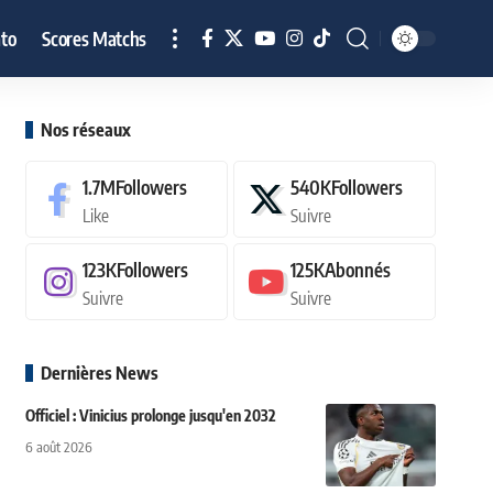
to
Scores Matchs
Nos réseaux
1.7M
Followers
540K
Followers
Like
Suivre
123K
Followers
125K
Abonnés
Suivre
Suivre
Dernières News
Officiel : Vinicius prolonge jusqu'en 2032
6 août 2026