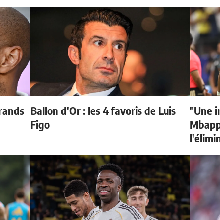
grands
Ballon d'Or : les 4 favoris de Luis
"Une i
Figo
Mbappé
l'élimi