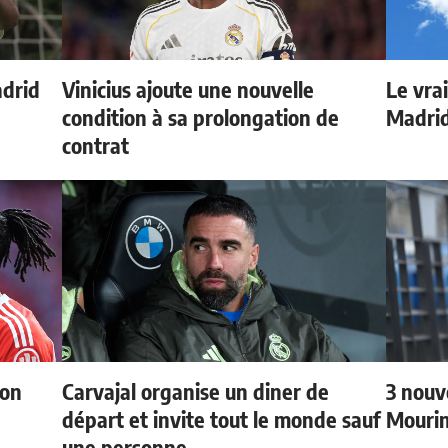
adrid
Vinicius ajoute une nouvelle
Le vrai
condition à sa prolongation de
Madrid
contrat
ion
Carvajal organise un diner de
3 nouv
départ et invite tout le monde sauf
Mouri
une personne