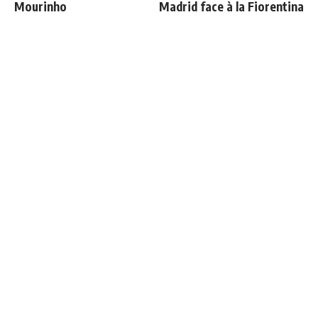
Mourinho
Madrid face à la Fiorentina
Le Real Madrid établit un
Deux nouveaux renforts
nouveau record à 189
pour Mourinho
millions d'euros