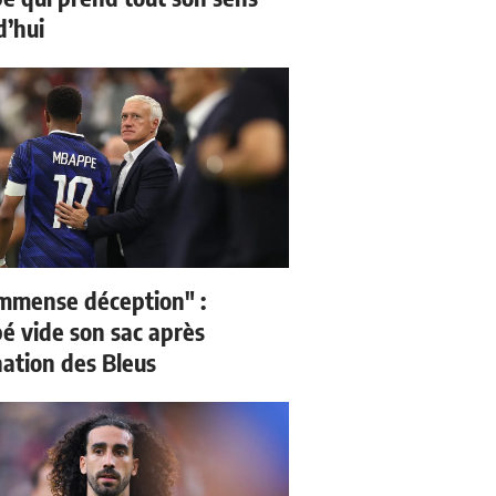
d’hui
mmense déception" :
 vide son sac après
nation des Bleus