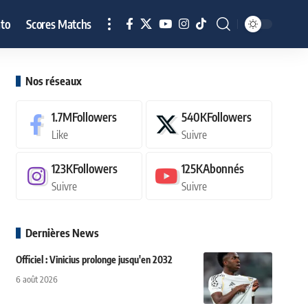
to
Scores Matchs
Nos réseaux
1.7M
Followers
540K
Followers
Like
Suivre
123K
Followers
125K
Abonnés
Suivre
Suivre
Dernières News
Officiel : Vinicius prolonge jusqu'en 2032
6 août 2026