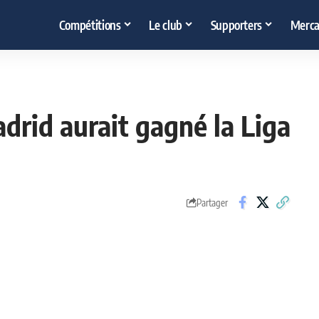
Compétitions
Le club
Supporters
Merca
drid aurait gagné la Liga
Partager