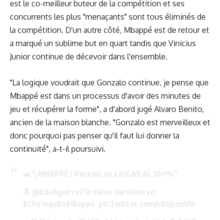
est le co-meilleur buteur de la compétition et ses
concurrents les plus "menaçants" sont tous éliminés de
la compétition. D'un autre côté, Mbappé est de retour et
a marqué un sublime but en quart tandis que Vinicius
Junior continue de décevoir dans l'ensemble.
"La logique voudrait que Gonzalo continue, je pense que
Mbappé est dans un processus d'avoir des minutes de
jeu et récupérer la forme", a d'abord jugé Alvaro Benito,
ancien de la maison blanche. "Gonzalo est merveilleux et
donc pourquoi pas penser qu'il faut lui donner la
continuité", a-t-il poursuivi.
🐢 "¿MBAPPÉ? Para mí, va a JUGAR AL 100%"
🔝
@EduAguirre7
lo tiene clarísimo en
#ChiringuitoMbappé
.
pic.twitter.com/uB5jcunVle