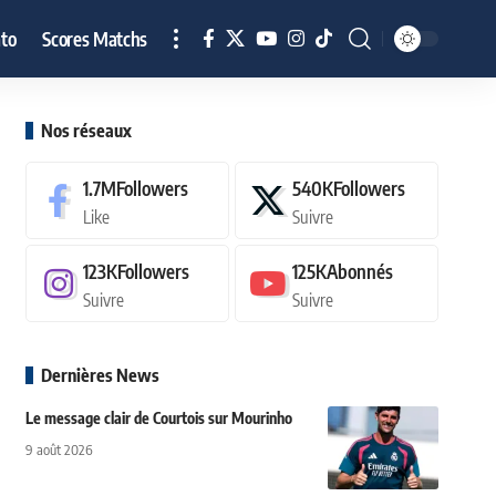
to
Scores Matchs
Nos réseaux
1.7M
Followers
540K
Followers
Like
Suivre
123K
Followers
125K
Abonnés
Suivre
Suivre
Dernières News
Le message clair de Courtois sur Mourinho
9 août 2026