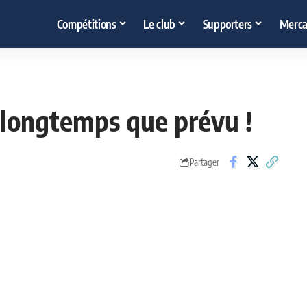
Compétitions
Le club
Supporters
Merca
 longtemps que prévu !
Partager