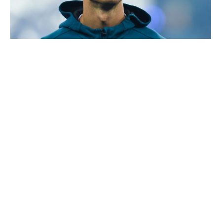
La prédiction de Cristiano sur Mbappé qui prend tout
son sens aujourd’hui
Ballon d'Or : les 4 favoris de Luis Figo