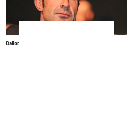
Ballon d'Or : les 4 favoris de Luis Figo
4 joueurs, une seule place : Mourinho va devoir faire