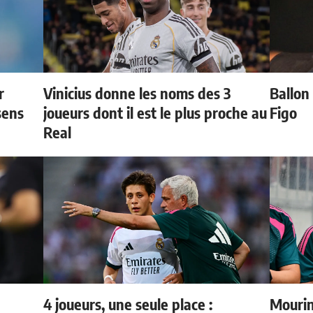
r
Vinicius donne les noms des 3
Ballon 
sens
joueurs dont il est le plus proche au
Figo
Real
4 joueurs, une seule place :
Mourin