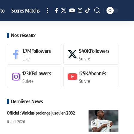
to
Scores Matchs
Nos réseaux
1.7M
Followers
540K
Followers
Like
Suivre
123K
Followers
125K
Abonnés
Suivre
Suivre
Dernières News
Officiel : Vinicius prolonge jusqu'en 2032
6 août 2026