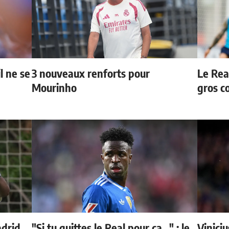
l ne se
3 nouveaux renforts pour
Le Rea
Mourinho
gros c
adrid
"Si tu quittes le Real pour ça..." : le
Vinici