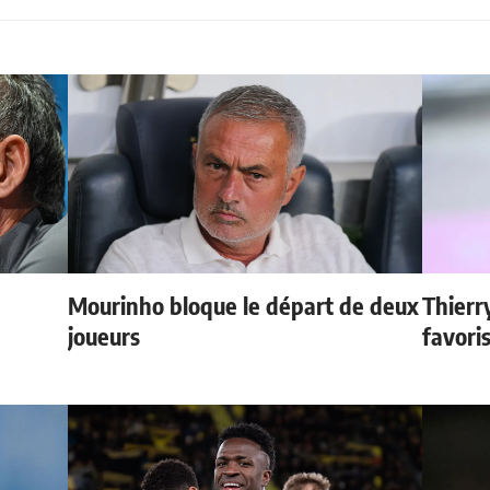
Mourinho bloque le départ de deux
Thierr
e
joueurs
favori