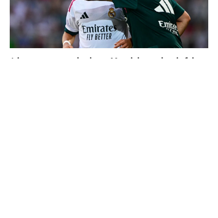
4 joueurs, une seule place : Mourinho va devoir faire
un choix
Ballon d'Or 2026 : ce détail qui change tout pour