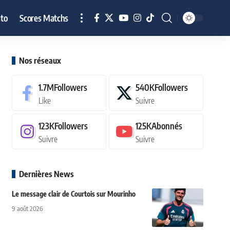
to
Scores Matchs
Nos réseaux
1.7M
Followers
540K
Followers
Like
Suivre
123K
Followers
125K
Abonnés
Suivre
Suivre
Dernières News
Le message clair de Courtois sur Mourinho
9 août 2026