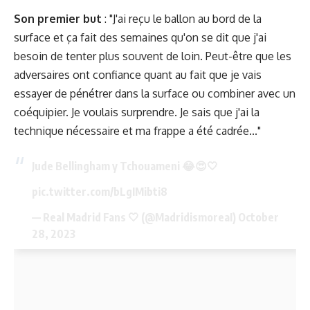
Son premier but
: "J'ai reçu le ballon au bord de la
surface et ça fait des semaines qu'on se dit que j'ai
besoin de tenter plus souvent de loin. Peut-être que les
adversaires ont confiance quant au fait que je vais
essayer de pénétrer dans la surface ou combiner avec un
coéquipier. Je voulais surprendre. Je sais que j'ai la
technique nécessaire et ma frappe a été cadrée..."
Jude Bellingham y Tchouameni 😂😍🤍
pic.twitter.com/bLgIMibti8
— Real Madrid Fans 🤍 (@MadridismoreaI)
October
28, 2023