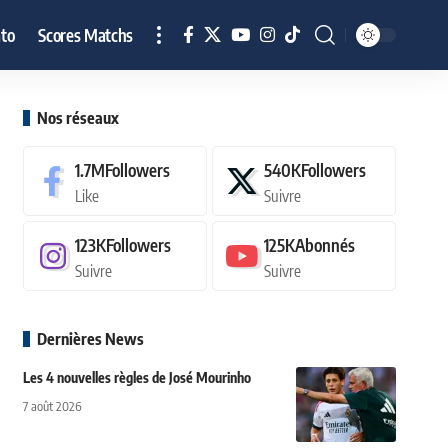
to
Scores Matchs
Nos réseaux
1.7M
Followers
540K
Followers
Like
Suivre
123K
Followers
125K
Abonnés
Suivre
Suivre
Dernières News
Les 4 nouvelles règles de José Mourinho
7 août 2026