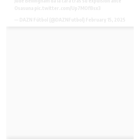
Jude Bellingham da la cara tras su expulsión ante
Osasuna
pic.twitter.com/Up7MOfBsx3
— DAZN Fútbol (@DAZNFutbol)
February 15, 2025