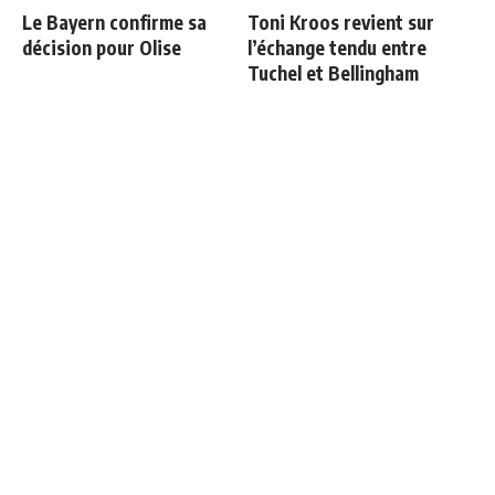
Le Bayern confirme sa
Toni Kroos revient sur
décision pour Olise
l’échange tendu entre
Tuchel et Bellingham
Courtois raconte sa sortie
Deux nouveaux renforts
face à l'Espagne : "Je
pour Mourinho
voulais continuer"