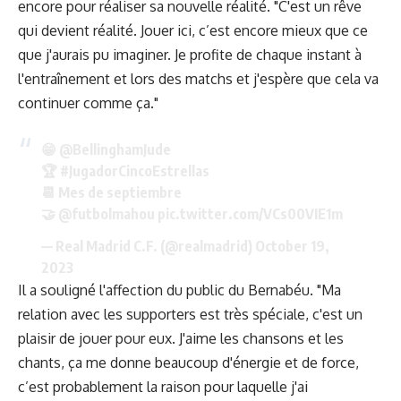
encore pour réaliser sa nouvelle réalité. "C'est un rêve
qui devient réalité. Jouer ici, c’est encore mieux que ce
que j'aurais pu imaginer. Je profite de chaque instant à
l'entraînement et lors des matchs et j'espère que cela va
continuer comme ça."
😁
@BellinghamJude
🏆
#JugadorCincoEstrellas
📆 Mes de septiembre
🤝
@futbolmahou
pic.twitter.com/VCs00VIE1m
— Real Madrid C.F. (@realmadrid)
October 19,
2023
Il a souligné l'affection du public du Bernabéu. "Ma
relation avec les supporters est très spéciale, c'est un
plaisir de jouer pour eux. J'aime les chansons et les
chants, ça me donne beaucoup d'énergie et de force,
c’est probablement la raison pour laquelle j'ai