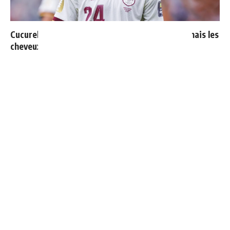
Cucurella explique pourquoi il ne se coupera jamais les
cheveux
Mourinho : "J’ai vu un Real Madrid à 3 visages"