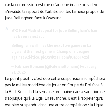
car la commission estime qu'aucune image ou vidéo
n'invalide la rapport de l'arbitre sur les fameux propos de
Jude Bellingham face à Osasuna.
🚨⛔️ Real Madrid appeal for Jude Bellingham’s ban
has been rejected.
Bellingham will miss the next two games in La
Liga and the next game in Champions League
against Atlético.
pic.twitter.com/IOa55r7czd
— Fabrizio Romano (@FabrizioRomano)
February
21, 2025
Le point positif, c'est que cette suspension n'empêchera
pas le milieu madrilène de jouer en Coupe du Roi face à
la Real Sociedad la semaine prochaine car sa sanction ne
s'applique qu'à la Liga. En revanche, il est à rappeler qu'il
est bien suspendu dans une autre compétition : la Ligue