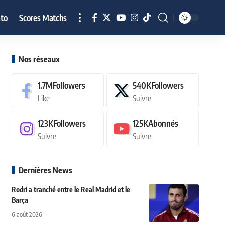
to
Scores Matchs
Nos réseaux
1.7M
Followers
540K
Followers
Like
Suivre
123K
Followers
125K
Abonnés
Suivre
Suivre
Dernières News
Rodri a tranché entre le Real Madrid et le
Barça
6 août 2026