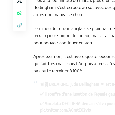
Hier, à la 10e minute du match, plus d'un 
Bellingham s'est écroulé au sol avec des 
après une mauvaise chute.
Le milieu de terrain anglais se plaignait 
terrain pour soigner le joueur, mais il a 
pour pouvoir continuer en vert.
Après examen, il est avéré que le joueur s
qui fait très mal, mais l’Anglais a réussi à
pas pu le terminer à 100%.
🚨🎖| BREAKING: Jude Bellingham 🏴󠁧󠁢󠁥󠁮󠁧
✅ Il souffre d’une luxation de l’épaule ga
✅ Ancelotti DÉCIDERA demain s’il va jou
pic.twitter.com/A0mtE02vts