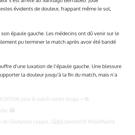
cœur s'est arrêté au Santiago Bernabéu. Jude
gestes évidents de douleur, frappant même le sol,
de son épaule gauche. Les médecins ont dû venir sur le
finalement pu terminer le match après avoir été bandé
ouffre d'une luxation de l'épaule gauche. Une blessure
 supporter la douleur jusqu'à la fin du match, mais n'a
 est INCERTAIN pour le match contre Braga. ✅⛔️
uche. 🏥
er en Champions League. 🤔
@JLSanchez78
#RealMadrid