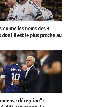
us donne les noms des 3
 dont il est le plus proche au
mmense déception" :
 vide son sac après