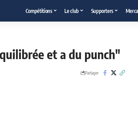
Compétitions
Le club
Supporters
Merca
équilibrée et a du punch"
Partager