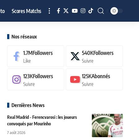
to
Scores Matchs
Nos réseaux
1.7M
Followers
540K
Followers
Like
Suivre
123K
Followers
125K
Abonnés
Suivre
Suivre
Dernières News
Real Madrid - Ferencvarosi : les joueurs
convoqués par Mourinho
7 août 2026