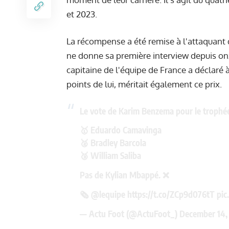
et 2023.
La récompense a été remise à l'attaquant d
ne donne sa première interview depuis onz
capitaine de l'équipe de France a déclaré 
points de lui, méritait également ce prix.
Le vote de Karim Benzema pour le trophée 
🥇 Eduardo Camavinga
🥈 Bradley Barcola
🥉 William Saliba
Pas de Kylian Mbappé. ❌
🗞️
@lequipe
https://t.co/ZCp9d076tT
pic
— Actu Foot (@ActuFoot_)
December 14,