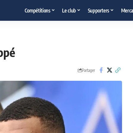
Compétitions
Le club
Supporters
Merca
ppé
Partager