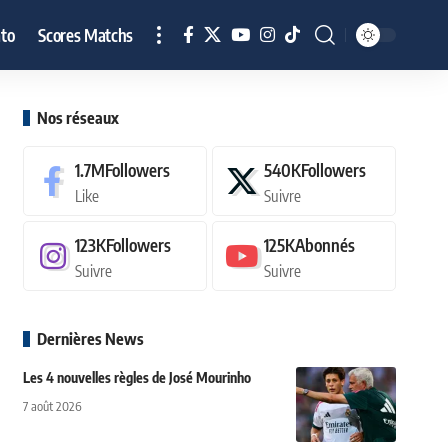
to
Scores Matchs
Nos réseaux
1.7M
Followers
540K
Followers
Like
Suivre
123K
Followers
125K
Abonnés
Suivre
Suivre
Dernières News
Les 4 nouvelles règles de José Mourinho
7 août 2026