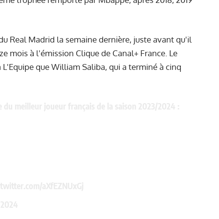
u Real Madrid la semaine dernière, juste avant qu'il
e mois à l'émission Clique de Canal+ France. Le
à L'Equipe que William Saliba, qui a terminé à cinq
du meilleur joueur français de la saison 2023/2024 :
.twitter.com/aXfEZNUxGj
 2024