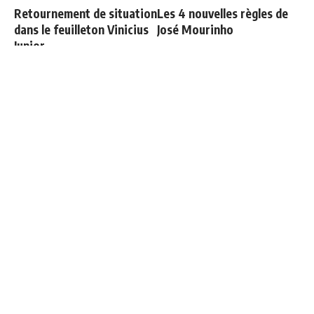
Retournement de situation
Les 4 nouvelles règles de
dans le feuilleton Vinicius
José Mourinho
Junior
Le Real Madrid établit un
Deux nouveaux renforts
nouveau record à 189
pour Mourinho
millions d'euros