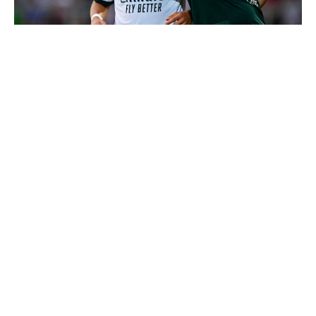
4 joueurs, une seule place : Mourinho va devoir faire
un choix
Le Real Madrid officialise 2 départs