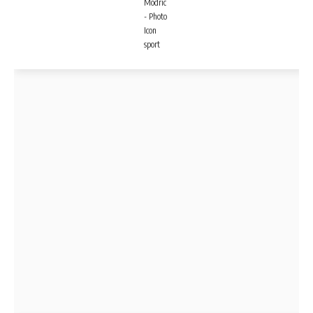
Modric
- Photo
Icon
sport