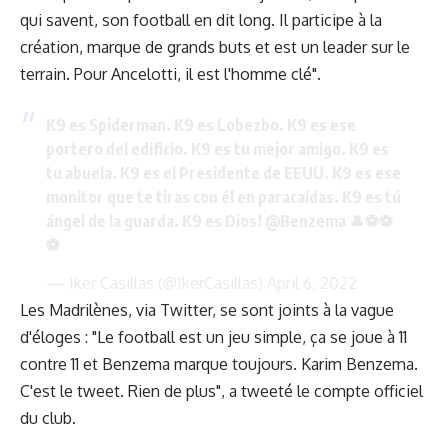
qui savent, son football en dit long. Il participe à la
création, marque de grands buts et est un leader sur le
terrain. Pour Ancelotti, il est l'homme clé".
K9 es Spiderman. K9 es Lobezbo. K9 es ese
portero del edificio. K9 es tu mejor amigo. K9 es
tu abuela. K9 es el Presidente de EEUU. K9 es ese
monitor que te tiras con él en paracaídas. K9 es tú
ángel de la guarda. K9 es Dios!
@Benzema
🎩⚽️⚽️
⚽️
— Iker Casillas (@IkerCasillas)
April 6, 2022
Les Madrilènes, via Twitter, se sont joints à la vague
d'éloges : "Le football est un jeu simple, ça se joue à 11
contre 11 et Benzema marque toujours. Karim Benzema.
C'est le tweet. Rien de plus", a tweeté le compte officiel
du club.