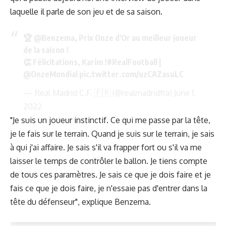
laquelle il parle de son jeu et de sa saison.
🏆
@Benzema
, Prix Onze d'Or au meilleur joueur
de la saison !
👏 Félicitations, Karim !
#RealFootball
|
@OnzeMondial
pic.twitter.com/uzCAZasuLC
— Real Madrid C.F. 🇫🇷 (@realmadridfra)
June 1,
2022
"Je suis un joueur instinctif. Ce qui me passe par la tête,
je le fais sur le terrain. Quand je suis sur le terrain, je sais
à qui j'ai affaire. Je sais s'il va frapper fort ou s'il va me
laisser le temps de contrôler le ballon. Je tiens compte
de tous ces paramètres. Je sais ce que je dois faire et je
fais ce que je dois faire, je n'essaie pas d'entrer dans la
tête du défenseur", explique Benzema.