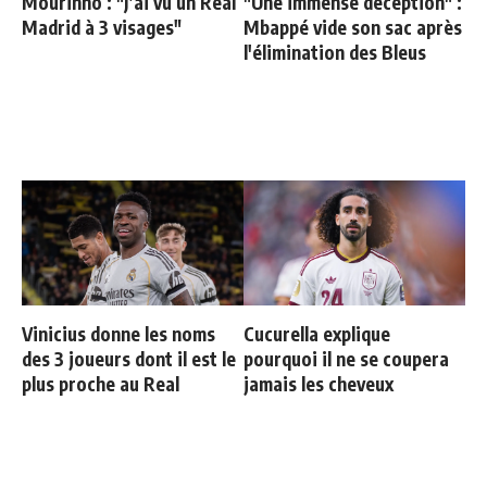
Mourinho : "J’ai vu un Real
"Une immense déception" :
Madrid à 3 visages"
Mbappé vide son sac après
l'élimination des Bleus
Vinicius donne les noms
Cucurella explique
des 3 joueurs dont il est le
pourquoi il ne se coupera
plus proche au Real
jamais les cheveux