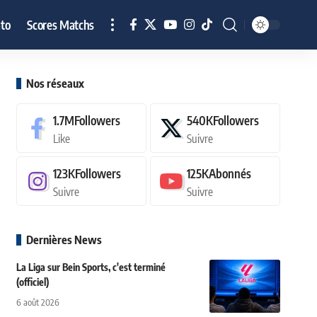
to
Scores Matchs
Nos réseaux
1.7M
Followers
540K
Followers
Like
Suivre
123K
Followers
125K
Abonnés
Suivre
Suivre
Dernières News
La Liga sur Bein Sports, c'est terminé
(officiel)
6 août 2026