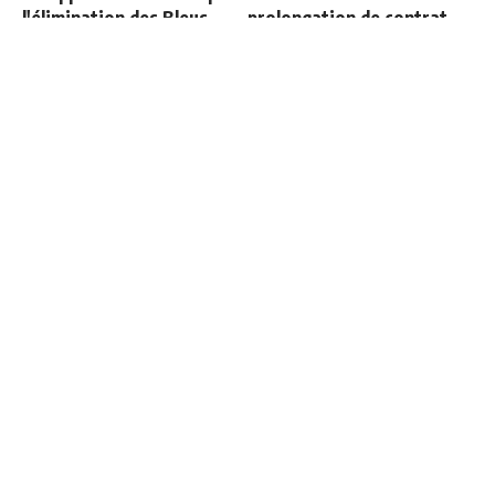
l'élimination des Bleus
prolongation de contrat
Deux nouveaux renforts
Communiqué officiel du
pour Mourinho
Real Madrid sur Michael
Olise