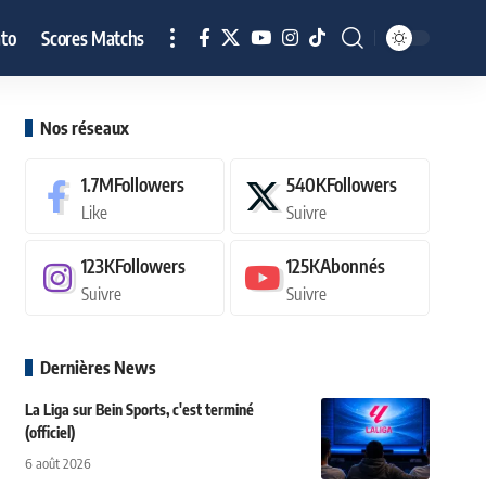
to
Scores Matchs
Nos réseaux
1.7M
Followers
540K
Followers
Like
Suivre
123K
Followers
125K
Abonnés
Suivre
Suivre
Dernières News
La Liga sur Bein Sports, c'est terminé
(officiel)
6 août 2026