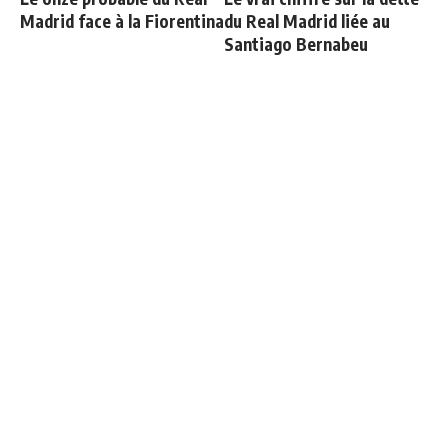
Madrid face à la Fiorentina
du Real Madrid liée au
Santiago Bernabeu
Le Real Madrid officialise
Carvajal organise un diner
2 départs
de départ et invite tout le
monde sauf une personne