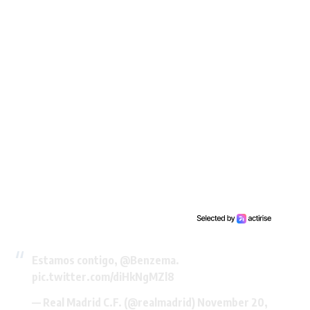
Estamos contigo,
@Benzema
.
pic.twitter.com/diHkNgMZl8
— Real Madrid C.F. (@realmadrid)
November 20,