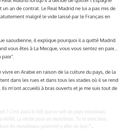
Real Madrid lorsqu'il a décidé de quitter l'Espagne
ait un an de contrat. Le Real Madrid ne lui a pas mis de
gratuitement malgré le vide laissé par le Français en
ue saoudienne, il explique pourquoi il a quitté Madrid
and vous êtes à La Mecque, vous vous sentez en paix...
n paix".
e vivre en Arabie en raison de la culture du pays, de la
itent dans les rues et dans tous les stades où il se rend
Ils m'ont accueilli à bras ouverts et je me suis tout de
t ? C’est aussi le fait que ce soit un pays musulman.
a vérité. La vérité pour un musulman. Tu te sens bien,
e tous les musulmans pourront y aller un jour."…