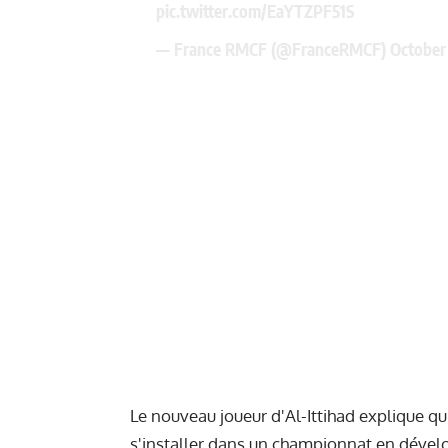
pic.twitter.com/EaYTZPF51S
— France RMCF (@FranceRMCF)
October 
Le nouveau joueur d'Al-Ittihad explique qu
s'installer dans un championnat en dévelo