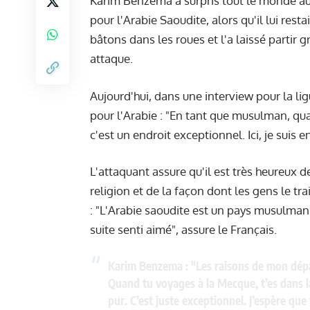
Karim Benzema a surpris tout le monde au 
pour l'Arabie Saoudite, alors qu'il lui rest
bâtons dans les roues et l'a laissé partir 
attaque.
Aujourd'hui, dans une interview pour la lig
pour l'Arabie : "En tant que musulman, qu
c'est un endroit exceptionnel. Ici, je suis e
L'attaquant assure qu'il est très heureux d
religion et de la façon dont les gens le tra
: "L'Arabie saoudite est un pays musulman. 
suite senti aimé", assure le Français.
Karim Benzema : "Les raisons de mon dépar
Quand tu voyages à la Mecque, t’es dans l
pur. C’est juste exceptionnel. J’espère qu