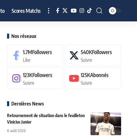
to
Scores Matchs
Nos réseaux
1.7M
Followers
540K
Followers
Like
Suivre
123K
Followers
125K
Abonnés
Suivre
Suivre
Dernières News
Retournement de situation dans le feuilleton
Vinicius Junior
6 août 2026