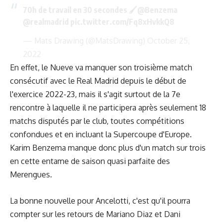
70h de travail en 30 secondes 🖌
@Benzema
@realmadrid
pic.twitter.com/Fq8xHvkkQ8
— Mats Drawing (@MatsDrawing)
October 25,
2022
En effet, le Nueve va manquer son troisième match
consécutif avec le Real Madrid depuis le début de
l'exercice 2022-23, mais il s'agit surtout de la 7e
rencontre à laquelle il ne participera après seulement 18
matchs disputés par le club, toutes compétitions
confondues et en incluant la Supercoupe d'Europe.
Karim Benzema manque donc plus d'un match sur trois
en cette entame de saison quasi parfaite des
Merengues.
La bonne nouvelle pour Ancelotti, c'est qu'il pourra
compter sur les retours de Mariano Diaz et Dani