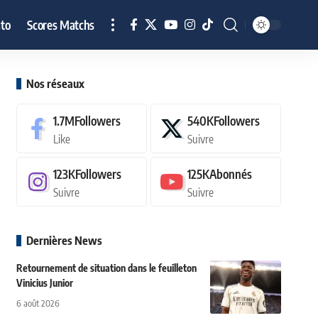
to
Scores Matchs
Nos réseaux
1.7M
Followers
540K
Followers
Like
Suivre
123K
Followers
125K
Abonnés
Suivre
Suivre
Dernières News
Retournement de situation dans le feuilleton
Vinicius Junior
6 août 2026