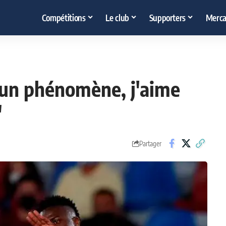
Compétitions
Le club
Supporters
Merca
 un phénomène, j'aime
"
Partager