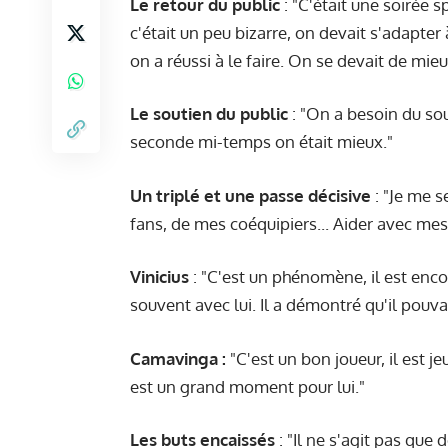
Le retour du public
: "C'était une soirée 
c'était un peu bizarre, on devait s'adapter à
on a réussi à le faire. On se devait de mie
Le soutien du public
: "On a besoin du sou
seconde mi-temps on était mieux."
Un triplé et une passe décisive
: "Je me s
fans, de mes coéquipiers... Aider avec me
Vinicius
: "C'est un phénomène, il est encor
souvent avec lui. Il a démontré qu'il pouva
Camavinga :
"C'est un bon joueur, il est 
est un grand moment pour lui."
Les buts encaissés
: "Il ne s'agit pas qu