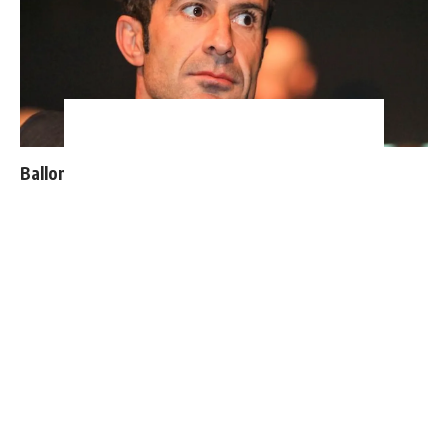
Ballon d'Or : les 4 favoris de Luis Figo