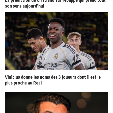
son sens aujourd’hui
Vinicius donne les noms des 3 joueurs dont il est le
plus proche au Real