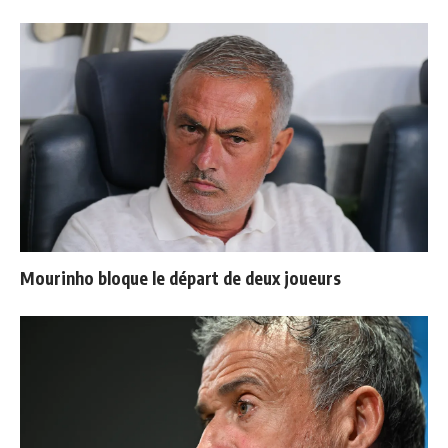
Mourinho bloque le départ de deux joueurs