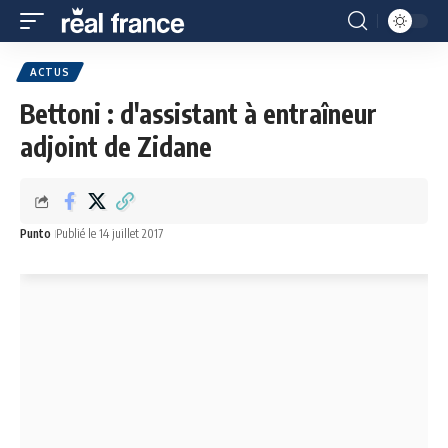
ACTUS
Bettoni : d'assistant à entraîneur
adjoint de Zidane
Punto
Publié le 14 juillet 2017