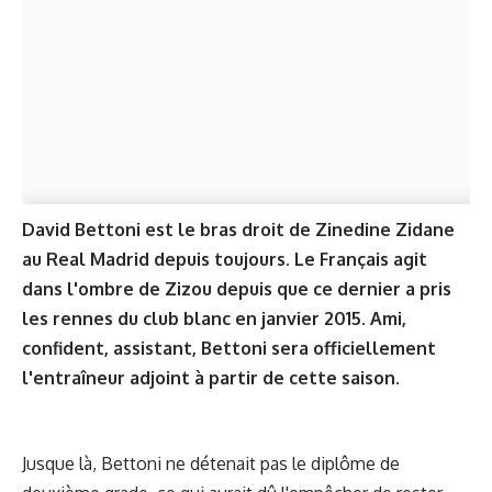
David Bettoni est le bras droit de Zinedine Zidane
au Real Madrid depuis toujours. Le Français agit
dans l'ombre de Zizou depuis que ce dernier a pris
les rennes du club blanc en janvier 2015. Ami,
confident, assistant, Bettoni sera officiellement
l'entraîneur adjoint à partir de cette saison.
Jusque là, Bettoni ne détenait pas le diplôme de