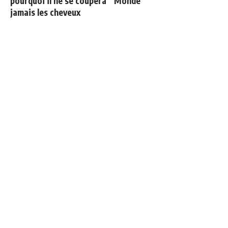
pourquoi il ne se coupera
Monde
jamais les cheveux
Les nouvelles prédictions
Retour à la case départ
d’Opta pour les quarts de
pour Mbappé
finale du Mondial