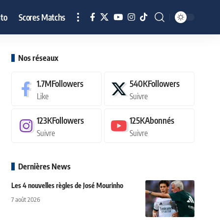
to
Scores Matchs
Nos réseaux
1.7M
Followers
540K
Followers
Like
Suivre
123K
Followers
125K
Abonnés
Suivre
Suivre
Dernières News
Les 4 nouvelles règles de José Mourinho
7 août 2026