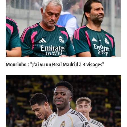
Mourinho : "J’ai vu un Real Madrid à 3 visages"