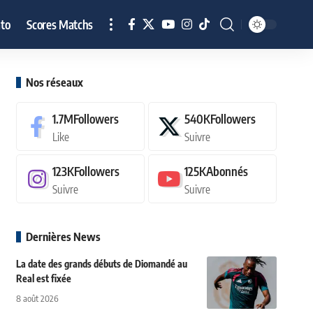
to
Scores Matchs
Nos réseaux
1.7M
Followers
540K
Followers
Like
Suivre
123K
Followers
125K
Abonnés
Suivre
Suivre
Dernières News
La date des grands débuts de Diomandé au
Real est fixée
8 août 2026