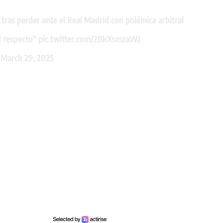
tras perder ante el Real Madrid con polémica arbitral
l respecto"
pic.twitter.com/2BkXsmzaWJ
)
March 29, 2025